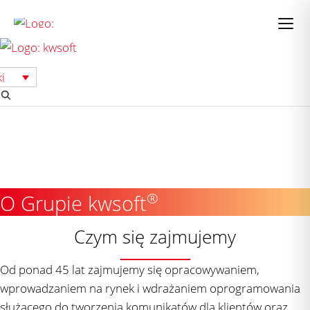
Przejdź
do
treści
i
i
®
O Grupie kwsoft
Czym się zajmujemy
Od ponad 45 lat zajmujemy się opracowywaniem,
wprowadzaniem na rynek i wdrażaniem oprogramowania
służącego do tworzenia komunikatów dla klientów oraz