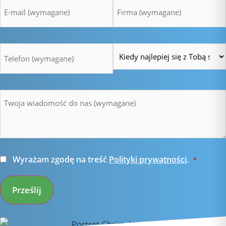
e-
*
mail
*
Telefon
Czas
*
*
Wiadomość
*
Zgoda
Wyrażam zgodę na treść
Polityki prywatności
.
*
*
Prześlij