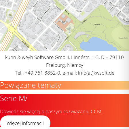
kühn & weyh Software GmbH, Linnéstr. 1-3, D – 79110
Freiburg, Niemcy
Tel.: +49 761 8852-0, e-mail: info(at)kwsoft.de
Powiązane tematy
Serie M/
Dowiedz się więcej o naszym rozwiązaniu CCM.
Więcej informacji